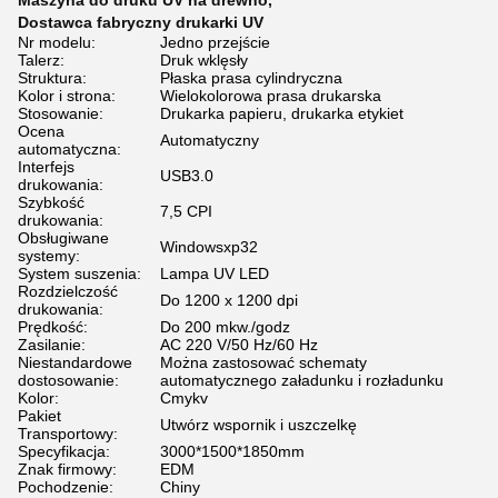
Maszyna do druku UV na drewno
,
Dostawca fabryczny drukarki UV
Nr modelu:
Jedno przejście
Talerz:
Druk wklęsły
Struktura:
Płaska prasa cylindryczna
Kolor i strona:
Wielokolorowa prasa drukarska
Stosowanie:
Drukarka papieru, drukarka etykiet
Ocena
Automatyczny
automatyczna:
Interfejs
USB3.0
drukowania:
Szybkość
7,5 CPI
drukowania:
Obsługiwane
Windowsxp32
systemy:
System suszenia:
Lampa UV LED
Rozdzielczość
Do 1200 x 1200 dpi
drukowania:
Prędkość:
Do 200 mkw./godz
Zasilanie:
AC 220 V/50 Hz/60 Hz
Niestandardowe
Można zastosować schematy
dostosowanie:
automatycznego załadunku i rozładunku
Kolor:
Cmykv
Pakiet
Utwórz wspornik i uszczelkę
Transportowy:
Specyfikacja:
3000*1500*1850mm
Znak firmowy:
EDM
Pochodzenie:
Chiny