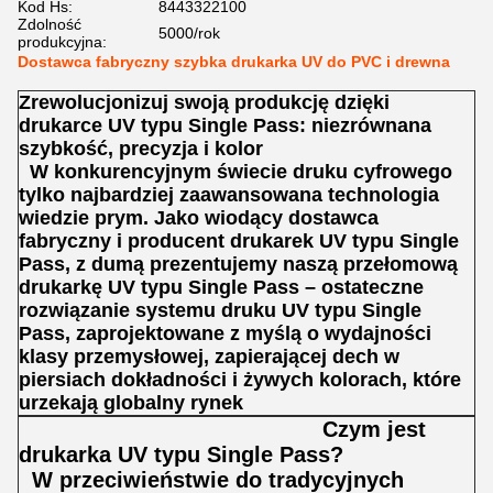
Kod Hs:
8443322100
Zdolność
5000/rok
produkcyjna:
Dostawca fabryczny szybka drukarka UV do PVC i drewna
Zrewolucjonizuj swoją produkcję dzięki
drukarce UV typu Single Pass: niezrównana
szybkość, precyzja i kolor
W konkurencyjnym świecie druku cyfrowego
tylko najbardziej zaawansowana technologia
wiedzie prym. Jako wiodący dostawca
fabryczny i producent drukarek UV typu Single
Pass, z dumą prezentujemy naszą przełomową
drukarkę UV typu Single Pass – ostateczne
rozwiązanie systemu druku UV typu Single
Pass, zaprojektowane z myślą o wydajności
klasy przemysłowej, zapierającej dech w
piersiach dokładności i żywych kolorach, które
urzekają globalny rynek
Czym jest
drukarka UV typu Single Pass?
W przeciwieństwie do tradycyjnych