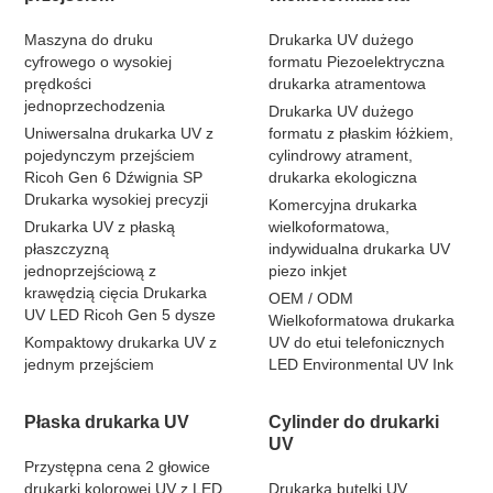
Maszyna do druku
Drukarka UV dużego
cyfrowego o wysokiej
formatu Piezoelektryczna
prędkości
drukarka atramentowa
jednoprzechodzenia
Drukarka UV dużego
Uniwersalna drukarka UV z
formatu z płaskim łóżkiem,
pojedynczym przejściem
cylindrowy atrament,
Ricoh Gen 6 Dźwignia SP
drukarka ekologiczna
Drukarka wysokiej precyzji
Komercyjna drukarka
Drukarka UV z płaską
wielkoformatowa,
płaszczyzną
indywidualna drukarka UV
jednoprzejściową z
piezo inkjet
krawędzią cięcia Drukarka
OEM / ODM
UV LED Ricoh Gen 5 dysze
Wielkoformatowa drukarka
Kompaktowy drukarka UV z
UV do etui telefonicznych
jednym przejściem
LED Environmental UV Ink
Płaska drukarka UV
Cylinder do drukarki
UV
Przystępna cena 2 głowice
drukarki kolorowej UV z LED
Drukarka butelki UV