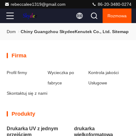
rebeccalee1319@gmail.com
86-20-3480-0274
Rozmowa
Dom
Chiny Guangzhou SkydeeKenutek Co., Ltd. Sitemap
Firma
Profil firmy
Wycieczka po
Kontrola jakości
fabryce
Usługowe
Skontaktuj się z nami
Produkty
Drukarka UV z jednym
drukarka
przejściem
wielkoformatowa