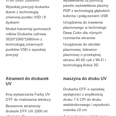
3780*2650*1850mm
wyświetlania za pomocą
panelu wyświetlania plazmy
Wysokiej precyzji drukarka
PDP z technologią głębokich
tkanin z technologią
kolorów i połączeniem USB
zmiennej punktu VSD i 8
dyskami
Urządzenia do trawienia
plazmowego w technologii
Moduł transmisji gumowych
Deep Color dla różnych
rolków Drukarka cyfrowa
rozmiarów ekranów
3520*1065*1680mm z
technologią zmiennych
Urządzenie do obróbki
punktów VSD o wysokiej
plazmowej, telewizor
precyzji
plazmowy o przekątnej
ekranu 40-65 cali z Wi-Fi i
technologią Active 3D
Atrament do drukarek
maszyna do druku UV
UV
Drukarka DTF o wysokiej
Kraj wytwarzania Farby UV
wydajności z prędkością
DTF do malowania tekstury
druku 7,5 CPI do druku
wielokolorowego i wysokości
Bezwonne atramenty
nośnika 10 cm
drukarki DTF UV 1000 ml