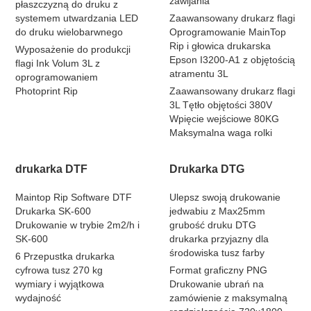
zawijania
płaszczyzną do druku z
systemem utwardzania LED
Zaawansowany drukarz flagi
do druku wielobarwnego
Oprogramowanie MainTop
Rip i głowica drukarska
Wyposażenie do produkcji
Epson I3200-A1 z objętością
flagi Ink Volum 3L z
atramentu 3L
oprogramowaniem
Photoprint Rip
Zaawansowany drukarz flagi
3L Tętło objętości 380V
Wpięcie wejściowe 80KG
Maksymalna waga rolki
drukarka DTF
Drukarka DTG
Maintop Rip Software DTF
Ulepsz swoją drukowanie
Drukarka SK-600
jedwabiu z Max25mm
Drukowanie w trybie 2m2/h i
grubość druku DTG
SK-600
drukarka przyjazny dla
środowiska tusz farby
6 Przepustka drukarka
cyfrowa tusz 270 kg
Format graficzny PNG
wymiary i wyjątkowa
Drukowanie ubrań na
wydajność
zamówienie z maksymalną