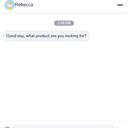
Rebecca
1:09 PM
Good day, what product are you looking for?
Guangzhou SkydeeKenutek Co., Ltd.
rebeccalee1319@gmail.com
86-20-3480-0274
202- Nie, nie.5, pas 4, Pingkang Road, miasto Panyu,
Guangzhou, Chiny
Chiny Dobra jakość Drukarka UV z jednym przejściem
Sprzedawca. 2024-2026 Guangzhou SkydeeKenutek Co.,