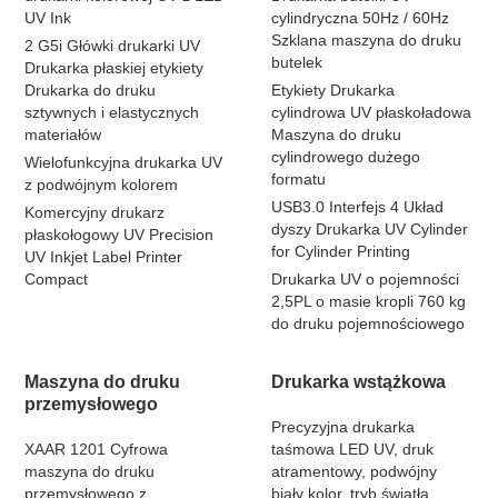
UV Ink
cylindryczna 50Hz / 60Hz
Szklana maszyna do druku
2 G5i Główki drukarki UV
butelek
Drukarka płaskiej etykiety
Drukarka do druku
Etykiety Drukarka
sztywnych i elastycznych
cylindrowa UV płaskoładowa
materiałów
Maszyna do druku
cylindrowego dużego
Wielofunkcyjna drukarka UV
formatu
z podwójnym kolorem
USB3.0 Interfejs 4 Układ
Komercyjny drukarz
dyszy Drukarka UV Cylinder
płaskołogowy UV Precision
for Cylinder Printing
UV Inkjet Label Printer
Compact
Drukarka UV o pojemności
2,5PL o masie kropli 760 kg
do druku pojemnościowego
Maszyna do druku
Drukarka wstążkowa
przemysłowego
Precyzyjna drukarka
XAAR 1201 Cyfrowa
taśmowa LED UV, druk
maszyna do druku
atramentowy, podwójny
przemysłowego z
biały kolor, tryb światła