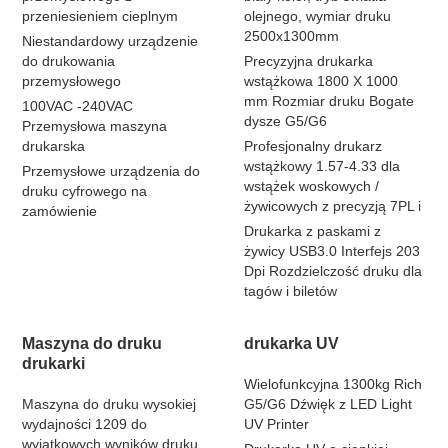
przeniesieniem cieplnym
olejnego, wymiar druku
2500x1300mm
Niestandardowy urządzenie
do drukowania
Precyzyjna drukarka
przemysłowego
wstążkowa 1800 X 1000
mm Rozmiar druku Bogate
100VAC -240VAC
dysze G5/G6
Przemysłowa maszyna
drukarska
Profesjonalny drukarz
wstążkowy 1.57-4.33 dla
Przemysłowe urządzenia do
wstążek woskowych /
druku cyfrowego na
żywicowych z precyzją 7PL i
zamówienie
Drukarka z paskami z
żywicy USB3.0 Interfejs 203
Dpi Rozdzielczość druku dla
tagów i biletów
Maszyna do druku
drukarka UV
drukarki
Wielofunkcyjna 1300kg Rich
Maszyna do druku wysokiej
G5/G6 Dźwięk z LED Light
wydajności 1209 do
UV Printer
wyjątkowych wyników druku