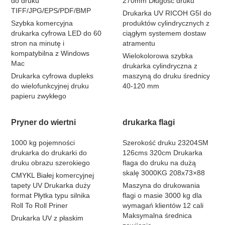
do druku
270mm Długość druku
TIFF/JPG/EPS/PDF/BMP
Drukarka UV RICOH G5I do
Szybka komercyjna
produktów cylindrycznych z
drukarka cyfrowa LED do 60
ciągłym systemem dostaw
stron na minutę i
atramentu
kompatybilna z Windows
Wielokolorowa szybka
Mac
drukarka cylindryczna z
Drukarka cyfrowa dupleks
maszyną do druku średnicy
do wielofunkcyjnej druku
40-120 mm
papieru zwykłego
Pryner do wiertni
drukarka flagi
1000 kg pojemności
Szerokość druku 23204SM
drukarka do drukarki do
126cms 320cm Drukarka
druku obrazu szerokiego
flaga do druku na dużą
skalę 3000KG 208x73×88
CMYKL Białej komercyjnej
tapety UV Drukarka duży
Maszyna do drukowania
format Płytka typu silnika
flagi o masie 3000 kg dla
Roll To Roll Priner
wymagań klientów 12 cali
Maksymalna średnica
Drukarka UV z płaskim