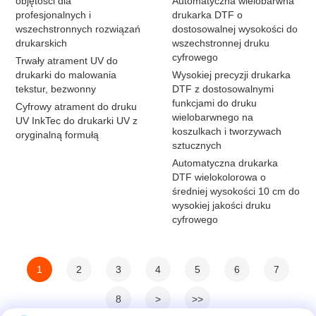
objętości dla
Automatyczna wielobarwna
profesjonalnych i
drukarka DTF o
wszechstronnych rozwiązań
dostosowalnej wysokości do
drukarskich
wszechstronnej druku
cyfrowego
Trwały atrament UV do
drukarki do malowania
Wysokiej precyzji drukarka
tekstur, bezwonny
DTF z dostosowalnymi
funkcjami do druku
Cyfrowy atrament do druku
wielobarwnego na
UV InkTec do drukarki UV z
koszulkach i tworzywach
oryginalną formułą
sztucznych
Automatyczna drukarka
DTF wielokolorowa o
średniej wysokości 10 cm do
wysokiej jakości druku
cyfrowego
1
2
3
4
5
6
7
8
>
>>