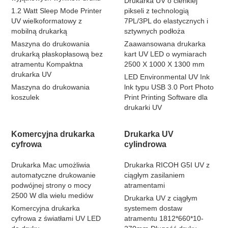
Drukarka UV o cienkiej
1.2 Watt Sleep Mode Printer
pikseli z technologią
UV wielkoformatowy z
7PL/3PL do elastycznych i
mobilną drukarką
sztywnych podłoża
Maszyna do drukowania
Zaawansowana drukarka
drukarką płaskopłasową bez
kart UV LED o wymiarach
atramentu Kompaktna
2500 X 1000 X 1300 mm
drukarka UV
LED Environmental UV Ink
Maszyna do drukowania
lnk typu USB 3.0 Port Photo
koszulek
Print Printing Software dla
drukarki UV
Komercyjna drukarka
Drukarka UV
cyfrowa
cylindrowa
Drukarka Mac umożliwia
Drukarka RICOH G5I UV z
automatyczne drukowanie
ciągłym zasilaniem
podwójnej strony o mocy
atramentami
2500 W dla wielu mediów
Drukarka UV z ciągłym
Komercyjna drukarka
systemem dostaw
cyfrowa z światłami UV LED
atramentu 1812*660*10-