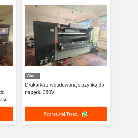
Wideo
Drukarka z wbudowaną skrzynką do
do
napędu 380V
ości
Rozmawiaj Teraz. '