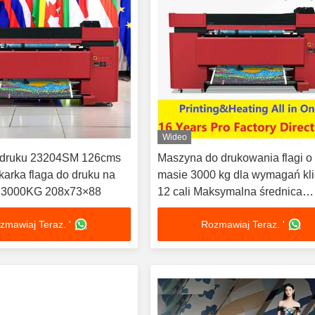
Wideo
 druku 23204SM 126cms
Maszyna do drukowania flagi o
arka flaga do druku na
masie 3000 kg dla wymagań kl
ę 3000KG 208x73×88
12 cali Maksymalna średnica
zawijania
zmawiaj Teraz. '
Rozmawiaj Teraz. '