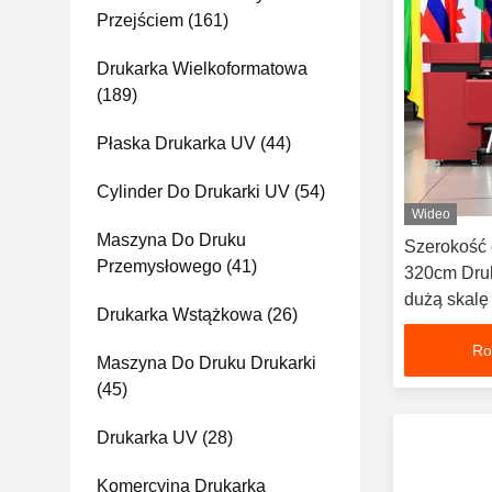
Przejściem
(161)
Drukarka Wielkoformatowa
(189)
Płaska Drukarka UV
(44)
Cylinder Do Drukarki UV
(54)
Wideo
Maszyna Do Druku
Szerokość
Przemysłowego
(41)
320cm Druk
dużą skal
Drukarka Wstążkowa
(26)
Ro
Maszyna Do Druku Drukarki
(45)
Drukarka UV
(28)
Komercyjna Drukarka