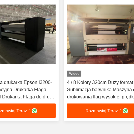
Wideo
 drukarka Epson I3200-
4 / 8 Kolory 320cm Duży format
cyjna Drukarka Flaga
Sublimacja barwnika Maszyna 
ll Drukarka Flaga do druku
drukowania flag wysokiej prędk
zmawiaj Teraz. '
Rozmawiaj Teraz. '