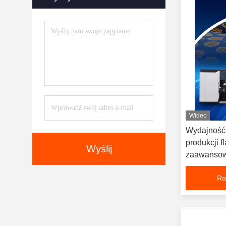
Maszyna Do Druku UV
(1045)
Wideo
Wydajność 
produkcji f
Wyślij
zaawansow
Ro