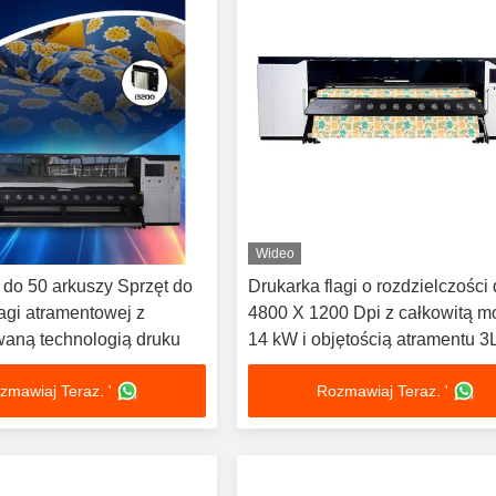
Wideo
do 50 arkuszy Sprzęt do
Drukarka flagi o rozdzielczości
lagi atramentowej z
4800 X 1200 Dpi z całkowitą m
aną technologią druku
14 kW i objętością atramentu 3
zmawiaj Teraz. '
Rozmawiaj Teraz. '