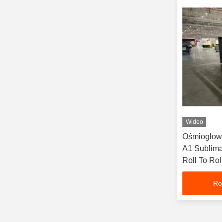
Wideo
Ośmiogłowa
A1 Sublima
Roll To Ro
żywego
Ro