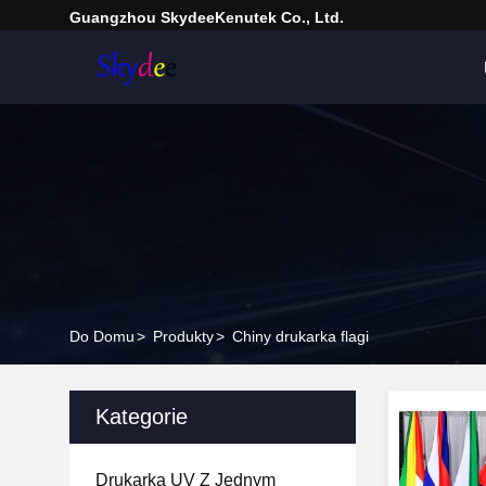
Guangzhou SkydeeKenutek Co., Ltd.
Do Domu
>
Produkty
>
Chiny drukarka flagi
Kategorie
Drukarka UV Z Jednym