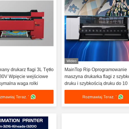
Wideo
ny drukarz flagi 3L Tętło
MainTop Rip Oprogramowanie
380V Wpięcie wejściowe
maszyna drukarka flagi z szybk
ymalna waga rolki
druku i szybkością druku do 10 
na minutę
zmawiaj Teraz. '
Rozmawiaj Teraz. '