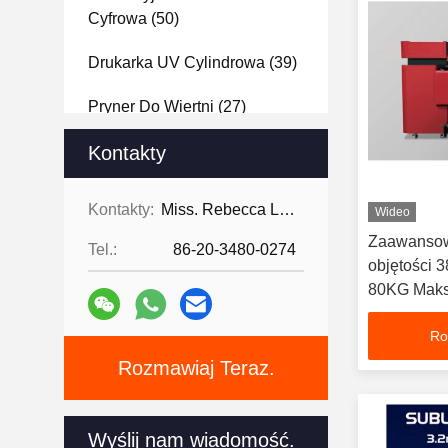
Cyfrowa
(50)
Drukarka UV Cylindrowa
(39)
Pryner Do Wiertni
(27)
Drukarka Flagi
Kontakty
(18)
Drukarka DTF
(25)
Kontakty:
Miss. Rebecca Lee
Wideo
Drukarka DTG
(10)
Zaawansowa
Tel.:
86-20-3480-0274
objętości 
Cyfrowa Drukarka Do
80KG Maks
Tekstyliów
(21)
Ro
Urządzenia Do Obróbki
Rozmawiaj Teraz.
Plazmy
(20)
Atrament Do Drukarek UV
(11)
Wyślij nam wiadomość.