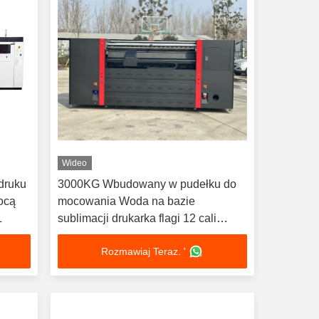
Wideo
 druku
3000KG Wbudowany w pudełku do
ocą
mocowania Woda na bazie
L
sublimacji drukarka flagi 12 cali
Winding 23204SM 126 cali
Rozmawiaj Teraz. '