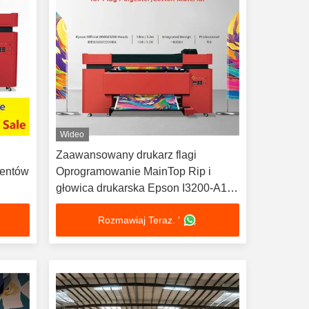
Wideo
Zaawansowany drukarz flagi
ientów
Oprogramowanie MainTop Rip i
głowica drukarska Epson I3200-A1 z
objętością atramentu 3L
Rozmawiaj Teraz. '