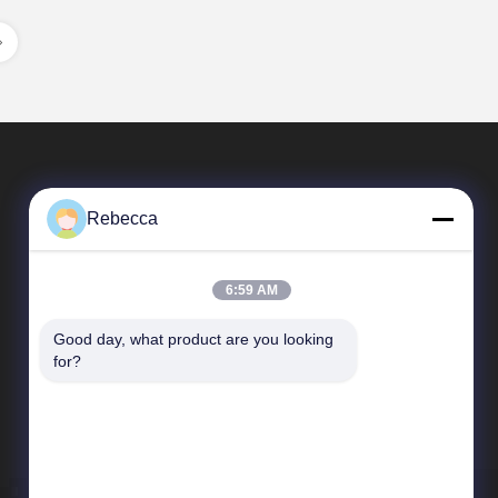
Rebecca
6:59 AM
Good day, what product are you looking 
Szybkie Linki
for?
Profil przedsiębiorstwa
Wycieczka po fabryce
Kontrola jakości