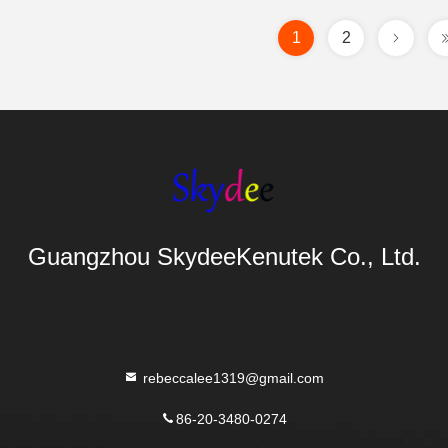
1
2
Guangzhou SkydeeKenutek Co., Ltd.
rebeccalee1319@gmail.com
86-20-3480-0274