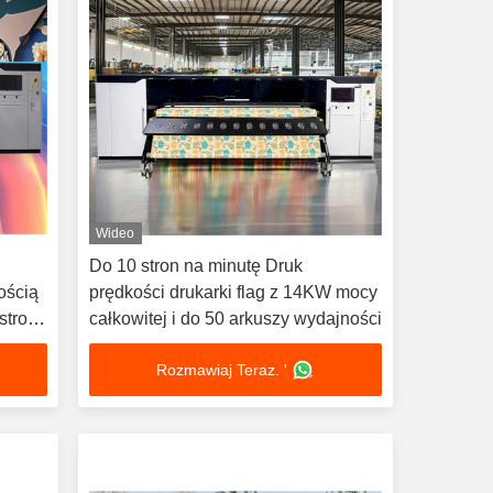
Wideo
Do 10 stron na minutę Druk
ością
prędkości drukarki flag z 14KW mocy
stron
całkowitej i do 50 arkuszy wydajności
Rozmawiaj Teraz. '