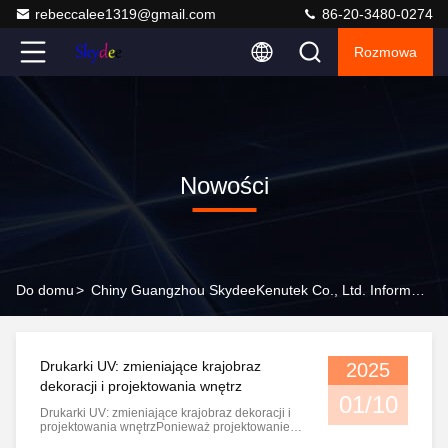
rebeccalee1319@gmail.com
86-20-3480-0274
Rozmowa
Nowości
Do domu
>
Chiny Guangzhou SkydeeKenutek Co., Ltd. Informacje O Firmie
Drukarki UV: zmieniające krajobraz
2025
dekoracji i projektowania wnętrz
01/10
Drukarki UV: zmieniające krajobraz dekoracji i
projektowania wnętrzPonieważ projektowanie
wnętrz coraz bardziej koncentruje się na