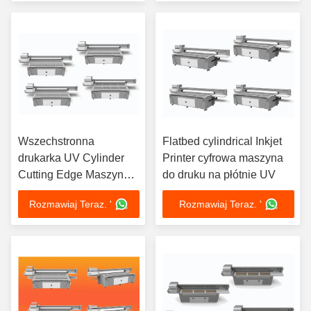
Wszechstronna
Flatbed cylindrical Inkjet
drukarka UV Cylinder
Printer cyfrowa maszyna
Cutting Edge Maszyna
do druku na płótnie UV
do druku cylindrowego
Rozmawiaj Teraz. '
Rozmawiaj Teraz. '
50Hz