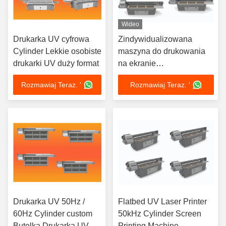
Wideo
Drukarka UV cyfrowa
Zindywidualizowana
Cylinder Lekkie osobiste
maszyna do drukowania
drukarki UV duży format
na ekranie
wielkoformatowej
Rozmawiaj Teraz. '
Rozmawiaj Teraz. '
Drukarka UV 50Hz /
Flatbed UV Laser Printer
60Hz Cylinder custom
50kHz Cylinder Screen
Butelka Drukarka UV
Printing Machine