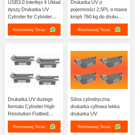
USB3.0 Interfejs 4 Układ
Drukarka UV o
dyszy Drukarka UV
pojemności 2,5PL o masie
Cylinder for Cylinder
kropli 760 kg do druku
Printing
pojemnościowego
Rozmawiaj Teraz. '
Rozmawiaj Teraz. '
Drukarka UV dużego
Silna cylindryczna
formatu Cylinder High
drukarka cyfrowa lekka
Resolution Flatbed
drukarka UV
Cylinder
Rozmawiaj Teraz. '
Rozmawiaj Teraz. '