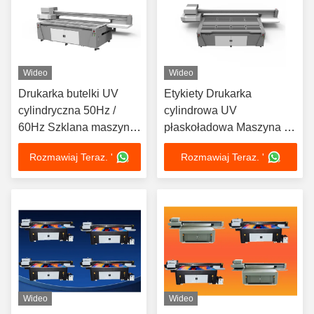
Wideo
Wideo
Drukarka butelki UV
Etykiety Drukarka
cylindryczna 50Hz /
cylindrowa UV
60Hz Szklana maszyna
płaskoładowa Maszyna do
do druku butelek
druku cylindrowego
Rozmawiaj Teraz. '
Rozmawiaj Teraz. '
dużego formatu
Wideo
Wideo