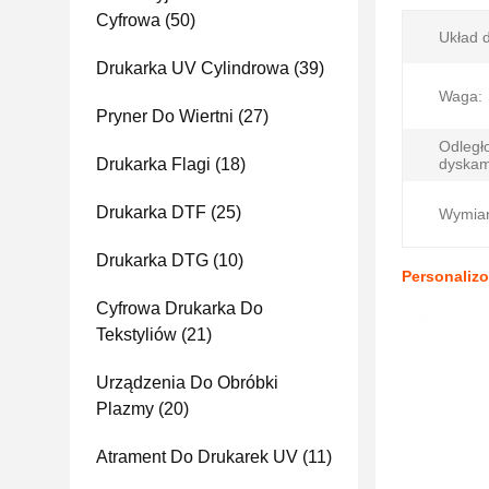
Cyfrowa
(50)
Układ 
Drukarka UV Cylindrowa
(39)
Waga:
Pryner Do Wiertni
(27)
Odległ
Drukarka Flagi
(18)
dyskam
Drukarka DTF
(25)
Wymiar
Drukarka DTG
(10)
Personaliz
Cyfrowa Drukarka Do
Tekstyliów
(21)
Urządzenia Do Obróbki
Plazmy
(20)
Atrament Do Drukarek UV
(11)