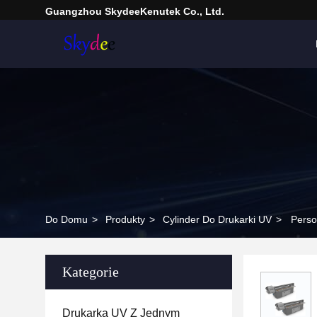
Guangzhou SkydeeKenutek Co., Ltd.
Do Domu
>
Produkty
>
Cylinder Do Drukarki UV
>
Perso
Kategorie
Drukarka UV Z Jednym