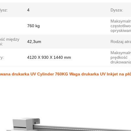
dysz:
4
Dysza:
Maksymal
760 kg
częstotliw
opryskiwan
ość między
42,3um
Rodzaj atr
i:
Maksymal
y:
4120 X 930 X 1440 mm
prędkość
drukowania
owana drukarka UV Cylinder 760KG Waga drukarka UV Inkjet na pł