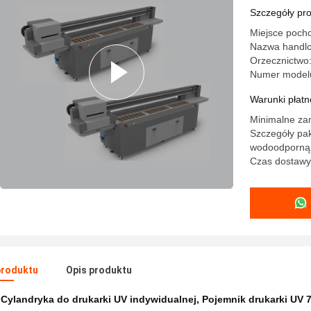
Szczegóły pr
Miejsce poch
Nazwa handlow
Orzecznictwo
Numer model
Warunki płatno
Minimalne za
Szczegóły pa
wodoodporną 
Czas dostawy:
produktu
Opis produktu
:
Cylandryka do drukarki UV indywidualnej
,
Pojemnik drukarki UV