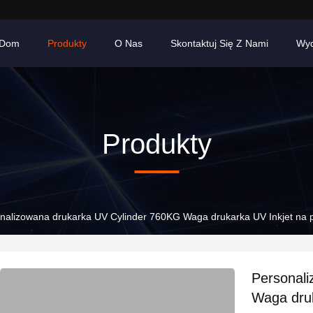
Dom
Produkty
O Nas
Skontaktuj Się Z Nami
Wyd
Produkty
nalizowana drukarka UV Cylinder 760KG Waga drukarka UV Inkjet na p
Personal
Waga druk