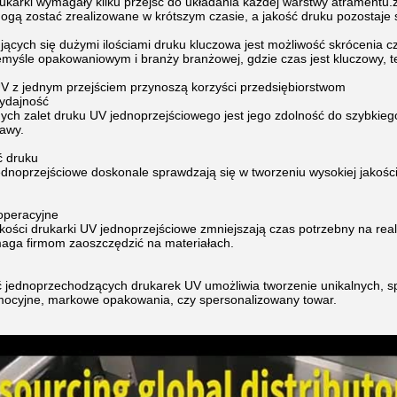
rukarki wymagały kilku przejść do układania każdej warstwy atramentu
gą zostać zrealizowane w krótszym czasie, a jakość druku pozostaje s
ujących się dużymi ilościami druku kluczowa jest możliwość skrócenia 
emyśle opakowaniowym i branży branżowej, gdzie czas jest kluczowy, 
UV z jednym przejściem przynoszą korzyści przedsiębiorstwom
ydajność
ych zalet druku UV jednoprzejściowego jest jego zdolność do szybkieg
awy.
ć druku
ednoprzejściowe doskonale sprawdzają się w tworzeniu wysokiej jakości,
 operacyjne
kości drukarki UV jednoprzejściowe zmniejszają czas potrzebny na real
aga firmom zaoszczędzić na materiałach.
 jednoprzechodzących drukarek UV umożliwia tworzenie unikalnych, s
mocyjne, markowe opakowania, czy spersonalizowany towar.