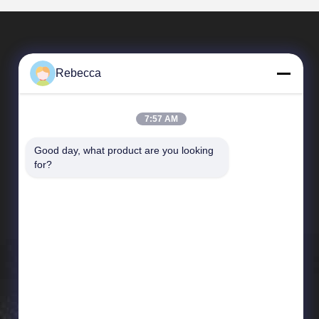
Rebecca
7:57 AM
Good day, what product are you looking 
Szybkie Linki
for?
Profil przedsiębiorstwa
Wycieczka po fabryce
Kontrola jakości
Nowości
Sitemap