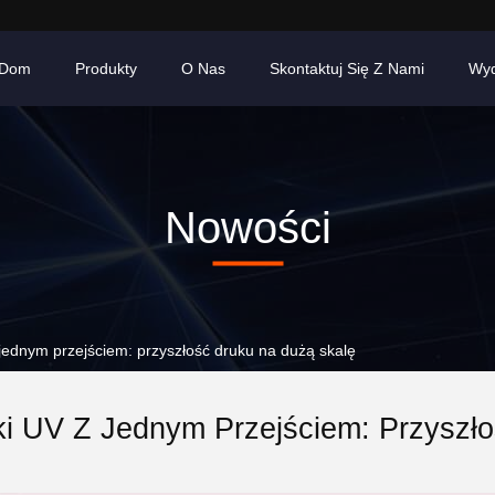
Dom
Produkty
O Nas
Skontaktuj Się Z Nami
Wyd
Nowości
ednym przejściem: przyszłość druku na dużą skalę
ki UV Z Jednym Przejściem: Przyszł