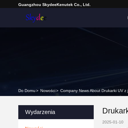
Guangzhou SkydeeKenutek Co., Ltd.
Do Domu
>
Nowości
>
Company News About Drukarki UV z j
Drukar
Wydarzenia
2025-01-10