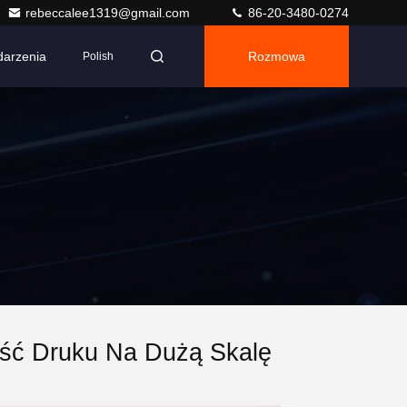
rebeccalee1319@gmail.com
86-20-3480-0274
arzenia
Rozmowa
Polish
ość Druku Na Dużą Skalę