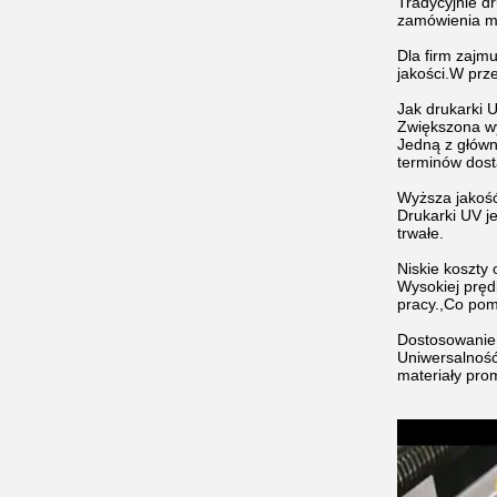
Tradycyjnie d
zamówienia mo
Dla firm zajm
jakości.W prz
Jak drukarki 
Zwiększona w
Jedną z główn
terminów dost
Wyższa jakoś
Drukarki UV j
trwałe.
Niskie koszty
Wysokiej pręd
pracy.,Co pom
Dostosowanie
Uniwersalność
materiały pro